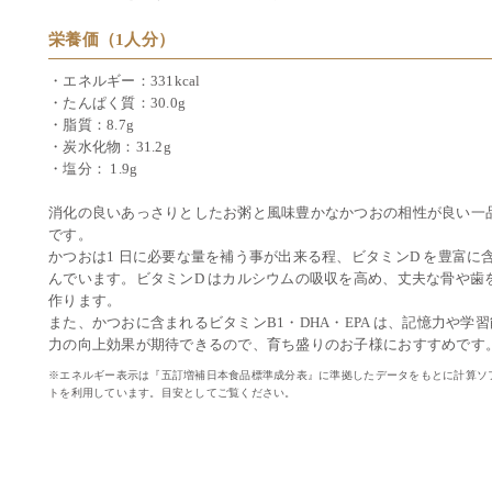
栄養価（1人分）
・エネルギー：331kcal
・たんぱく質：30.0g
・脂質：8.7g
・炭水化物：31.2g
・塩分： 1.9g
消化の良いあっさりとしたお粥と風味豊かなかつおの相性が良い一
です。
かつおは1 日に必要な量を補う事が出来る程、ビタミンD を豊富に
んでいます。ビタミンD はカルシウムの吸収を高め、丈夫な骨や歯
作ります。
また、かつおに含まれるビタミンB1・DHA・EPA は、記憶力や学習
力の向上効果が期待できるので、育ち盛りのお子様におすすめです
※エネルギー表示は『五訂増補日本食品標準成分表』に準拠したデータをもとに計算ソ
トを利用しています。目安としてご覧ください。