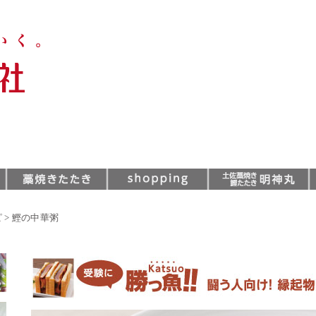
ピ
>
鰹の中華粥