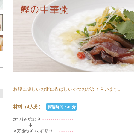
お腹に優しいお粥に香ばしいかつおがよく合います。
材料（4人分）
調理時間：40分
かつおのたたき
1 本
Ａ万能ねぎ（小口切り）