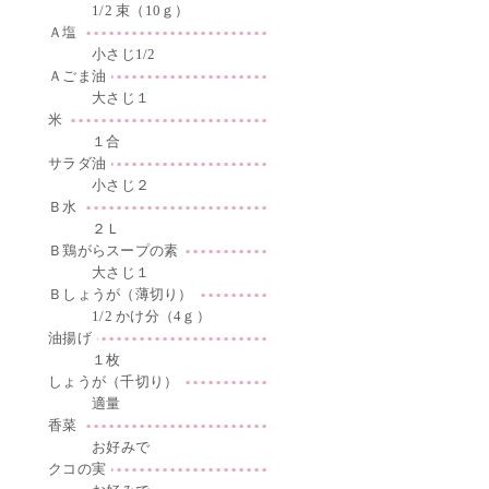
1/2 束（10ｇ）
Ａ塩
小さじ1/2
Ａごま油
大さじ１
米
１合
サラダ油
小さじ２
Ｂ水
２Ｌ
Ｂ鶏がらスープの素
大さじ１
Ｂしょうが（薄切り）
1/2 かけ分（4ｇ）
油揚げ
１枚
しょうが（千切り）
適量
香菜
お好みで
クコの実