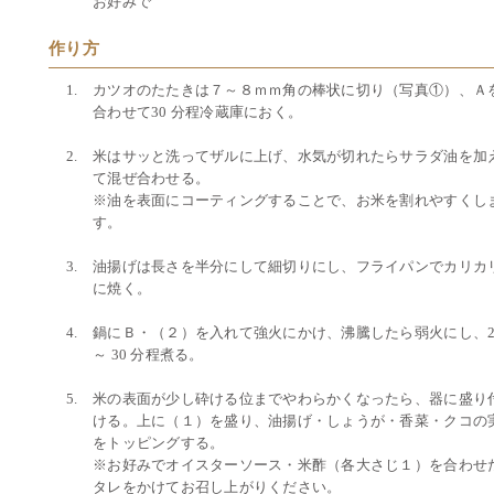
お好みで
作り方
カツオのたたきは７～８ｍｍ角の棒状に切り（写真①）、Ａ
合わせて30 分程冷蔵庫におく。
米はサッと洗ってザルに上げ、水気が切れたらサラダ油を加
て混ぜ合わせる。
※油を表面にコーティングすることで、お米を割れやすくし
す。
油揚げは長さを半分にして細切りにし、フライパンでカリカ
に焼く。
鍋にＢ・（２）を入れて強火にかけ、沸騰したら弱火にし、2
～ 30 分程煮る。
米の表面が少し砕ける位までやわらかくなったら、器に盛り
ける。上に（１）を盛り、油揚げ・しょうが・香菜・クコの
をトッピングする。
※お好みでオイスターソース・米酢（各大さじ１）を合わせ
タレをかけてお召し上がりください。