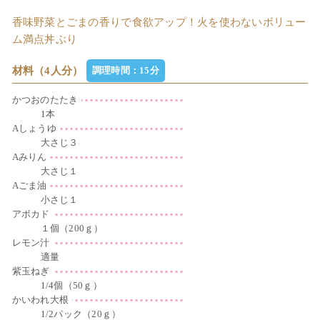
香味野菜とごまの香りで食欲アップ！火を使わないボリュー
ム満点丼ぶり
材料（4人分）
調理時間：15分
かつおのたたき
1本
Aしょうゆ
大さじ３
Aみりん
大さじ１
Aごま油
小さじ１
アボカド
１個（200ｇ）
レモン汁
適量
紫玉ねぎ
1/4個（50ｇ）
かいわれ大根
1/2パック（20ｇ）