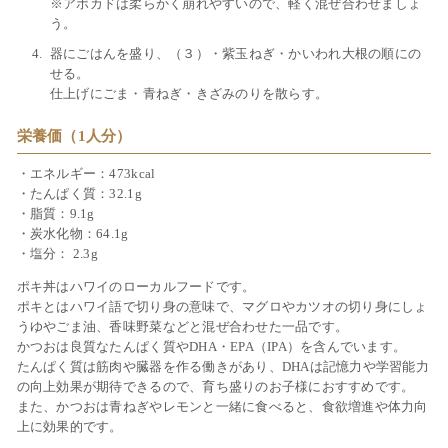
※アボカドは柔らかく崩れやすいので、軽く混ぜ合わせましょ
う。
器にごはんを盛り、（３）・紫玉ねぎ・かいわれ大根の順にの
せる。
仕上げにごま・青ねぎ・きざみのりを散らす。
栄養価（1人分）
・エネルギー：473kcal
・たんぱく質：32.1g
・脂質：9.1g
・炭水化物：64.1g
・塩分： 2.3g
ポキ丼はハワイのローカルフードです。
ポキとはハワイ語で切り身の意味で、マグロやカツオの切り身にしょ
うゆやごま油、香味野菜などと混ぜ合わせた一品です。
かつおは良質なたんぱく質やDHA・EPA（IPA）を含んでいます。
たんぱく質は筋肉や臓器を作る働きがあり、DHAは記憶力や学習能力
の向上効果が期待できるので、育ち盛りのお子様におすすめです。
また、かつおは青ねぎやレモンと一緒に食べると、食欲増進や体力向
上に効果的です。