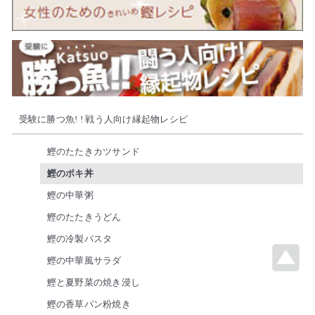
受験に勝つ魚! ! 戦う人向け縁起物レシピ
鰹のたたきカツサンド
鰹のポキ丼
鰹の中華粥
鰹のたたきうどん
鰹の冷製パスタ
鰹の中華風サラダ
鰹と夏野菜の焼き浸し
鰹の香草パン粉焼き