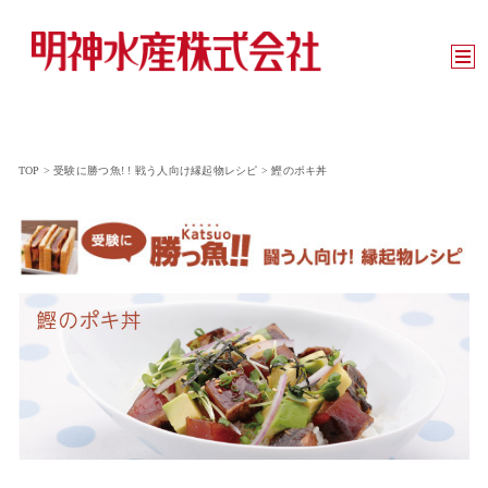
TOP
>
受験に勝つ魚! ! 戦う人向け縁起物レシピ
>
鰹のポキ丼