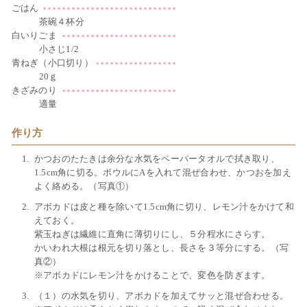
ごはん
茶碗４杯分
白いりごま
小さじ1/2
青ねぎ（小口切り）
20ｇ
きざみのり
適量
作り方
かつおのたたきは余分な水気をペーパータオルで拭き取り、
1.5cm角に切る。ボウルにAを入れて混ぜ合わせ、かつおを加え
よく絡める。（写真①）
アボカドは皮と種を除いて1.5cm角に切り、レモン汁をかけて和
えておく。
紫玉ねぎは繊維に直角に薄切りにし、５分程水にさらす。
かいわれ大根は根元を切り落とし、長さを３等分にする。（写
真②）
※アボカドにレモン汁をかけることで、変色を防ぎます。
（１）の水気を切り、アボカドを加えてサッと混ぜ合わせる。